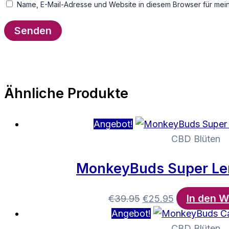
Name, E-Mail-Adresse und Website in diesem Browser für mei
Ähnliche Produkte
Angebot!
CBD Blüten
MonkeyBuds Super Le
In den 
Ursprünglicher
Aktueller
€
39.95
€
25.95
Preis
Preis
Angebot!
war:
ist:
CBD Blüten