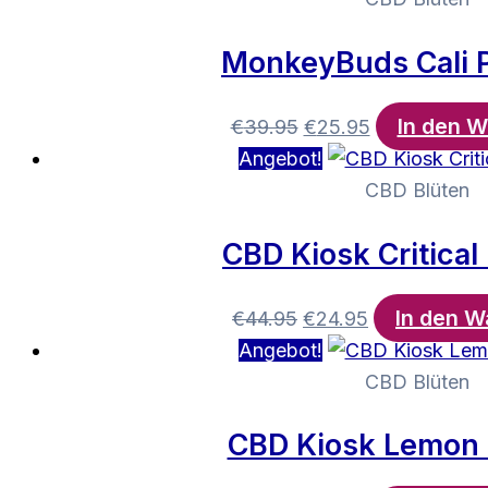
€39.95
€25.95.
MonkeyBuds Cali P
In den 
Ursprünglicher
Aktueller
€
39.95
€
25.95
Preis
Preis
Angebot!
war:
ist:
CBD Blüten
€39.95
€25.95.
CBD Kiosk Critical
In den W
Ursprünglicher
Aktueller
€
44.95
€
24.95
Preis
Preis
Angebot!
war:
ist:
CBD Blüten
€44.95
€24.95.
CBD Kiosk Lemon