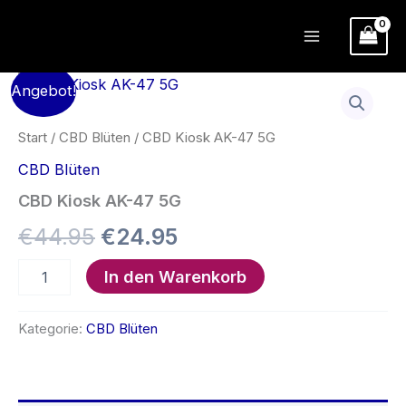
Zum
Inhalt
springen
Angebot!
Start
/
CBD Blüten
/ CBD Kiosk AK-47 5G
CBD Blüten
CBD Kiosk AK-47 5G
Ursprünglicher
Aktueller
€
44.95
€
24.95
Preis
Preis
CBD
In den Warenkorb
Kiosk
war:
ist:
AK-
47
Kategorie:
CBD Blüten
€44.95
€24.95.
5G
Menge