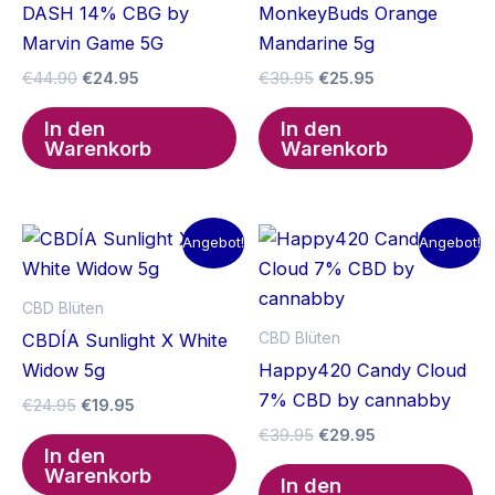
DASH 14% CBG by
MonkeyBuds Orange
Marvin Game 5G
Mandarine 5g
Ursprünglicher
Aktueller
Ursprünglicher
Aktueller
€
44.90
€
24.95
€
39.95
€
25.95
Preis
Preis
Preis
Preis
war:
ist:
war:
ist:
In den
In den
€44.90
€24.95.
€39.95
€25.95.
Warenkorb
Warenkorb
Angebot!
Angebot!
CBD Blüten
CBD Blüten
CBDÍA Sunlight X White
Widow 5g
Happy420 Candy Cloud
7% CBD by cannabby
Ursprünglicher
Aktueller
€
24.95
€
19.95
Preis
Preis
Ursprünglicher
Aktueller
€
39.95
€
29.95
war:
ist:
In den
Preis
Preis
€24.95
€19.95.
Warenkorb
war:
ist:
In den