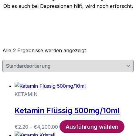
Ob es auch bei Depressionen hilft, wird noch erforscht.
Alle 2 Ergebnisse werden angezeigt
KETAMIN
Ketamin Flüssig 500mg/10ml
Ausführung wählen
Preisspanne:
Dies
€
2.20
–
€
4,200.00
€2.20
Prod