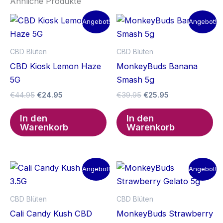
Ähnliche Produkte
Angebot!
Angebot!
CBD Blüten
CBD Blüten
CBD Kiosk Lemon Haze
MonkeyBuds Banana
5G
Smash 5g
Ursprünglicher
Aktueller
Ursprünglicher
Aktueller
€
44.95
€
24.95
€
39.95
€
25.95
Preis
Preis
Preis
Preis
war:
ist:
war:
ist:
In den
In den
€44.95
€24.95.
€39.95
€25.95.
Warenkorb
Warenkorb
Angebot!
Angebot!
CBD Blüten
CBD Blüten
Cali Candy Kush CBD
MonkeyBuds Strawberry