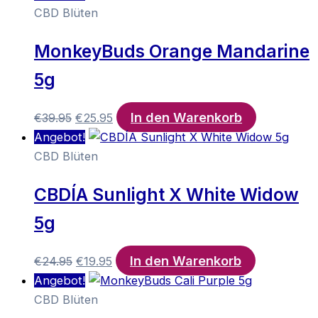
war:
ist:
CBD Blüten
€44.95
€24.95.
MonkeyBuds Orange Mandarine
5g
In den Warenkorb
Ursprünglicher
Aktueller
€
39.95
€
25.95
Preis
Preis
Angebot!
war:
ist:
CBD Blüten
€39.95
€25.95.
CBDÍA Sunlight X White Widow
5g
In den Warenkorb
Ursprünglicher
Aktueller
€
24.95
€
19.95
Preis
Preis
Angebot!
war:
ist:
CBD Blüten
€24.95
€19.95.