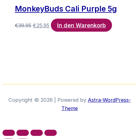
MonkeyBuds Cali Purple 5g
In den Warenkorb
Ursprünglicher
Aktueller
€
39.95
€
25.95
Preis
Preis
war:
ist:
€39.95
€25.95.
Copyright © 2026 | Powered by
Astra-WordPress-
Theme