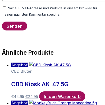
Name, E-Mail-Adresse und Website in diesem Browser für
meinen nächsten Kommentar speichern.
Ähnliche Produkte
Angebot!
CBD Blüten
CBD Kiosk AK-47 5G
In den Warenkorb
Ursprünglicher
Aktueller
€
44.95
€
24.95
Preis
Preis
Angebot!