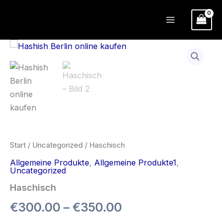
Zum
Inhalt
springen
Start
/
Uncategorized
/ Haschisch
Allgemeine Produkte
,
Allgemeine Produkte1
,
Uncategorized
Haschisch
Preisspanne:
€
300.00
–
€
350.00