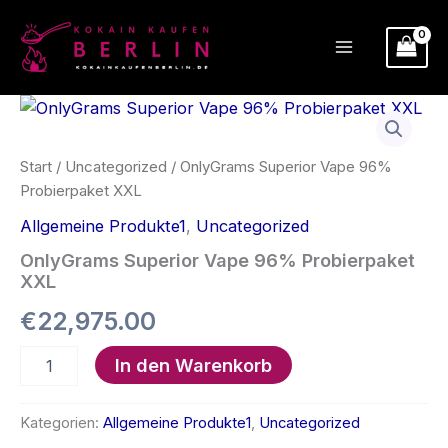
Zum
Inhalt
springen
Start
/
Uncategorized
/ OnlyGrams Superior Vape 96%
Probierpaket XXL
Allgemeine Produkte1
,
Uncategorized
OnlyGrams Superior Vape 96% Probierpaket
XXL
€
22,975.00
OnlyGrams
In den Warenkorb
Superior
Vape
96%
Kategorien:
Allgemeine Produkte1
,
Uncategorized
Probierpaket