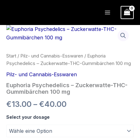
Zum
Inhalt
springen
Start
/
Pilz- und Cannabis-Esswaren
/ Euphoria
Psychedelics – Zuckerwatte-THC-Gummibärchen 100 mg
Pilz- und Cannabis-Esswaren
Euphoria Psychedelics – Zuckerwatte-THC-
Gummibärchen 100 mg
Preisspanne:
€
13.00
–
€
40.00
€13.00
Select your dosage
bis