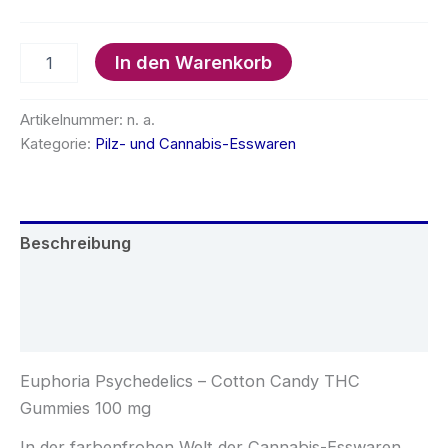
€40.00
Euphoria
In den Warenkorb
Psychedelics
–
Zuckerwatte-
Artikelnummer:
n. a.
THC-
Kategorie:
Pilz- und Cannabis-Esswaren
Gummibärchen
100
mg
Menge
Beschreibung
Zusätzliche Informationen
Rezensionen (0)
Euphoria Psychedelics – Cotton Candy THC
Gummies 100 mg
In der farbenfrohen Welt der Cannabis-Esswaren