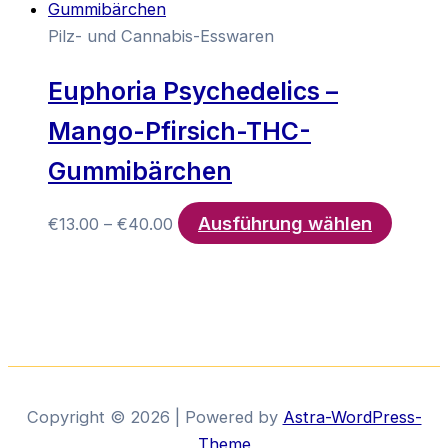
Pilz- und Cannabis-Esswaren
Euphoria Psychedelics –
Mango-Pfirsich-THC-
Gummibärchen
Ausführung wählen
Preisspanne:
Dieses
€
13.00
–
€
40.00
€13.00
Produk
bis
weist
€40.00
mehrer
Variant
auf.
Die
Option
Copyright © 2026 | Powered by
Astra-WordPress-
könne
Theme