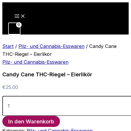
Zum
Inhalt
springen
Start
/
Pilz- und Cannabis-Esswaren
/ Candy Cane
THC-Riegel – Eierlikör
Pilz- und Cannabis-Esswaren
Candy Cane THC-Riegel – Eierlikör
€
25.00
Candy
Cane
THC-
Riegel
In den Warenkorb
–
Eierlikör
Kategorie:
Pilz- und Cannabis-Esswaren