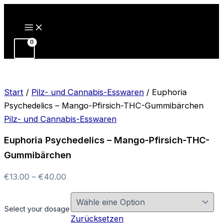
Zum
Inhalt
springen
Start
/
Pilz- und Cannabis-Esswaren
/ Euphoria
Psychedelics – Mango-Pfirsich-THC-Gummibärchen
Pilz- und Cannabis-Esswaren
Euphoria Psychedelics – Mango-Pfirsich-THC-
Gummibärchen
Preisspanne:
€
13.00
–
€
40.00
€13.00
bis
Select your dosage
€40.00
Zurücksetzen