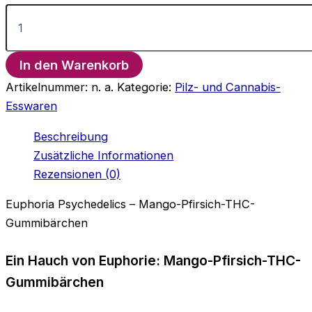
Euphoria
Psychedelics
–
Mango-
In den Warenkorb
Pfirsich-
THC-
Artikelnummer:
n. a.
Kategorie:
Pilz- und Cannabis-
Gummibärchen
Esswaren
Menge
Beschreibung
Zusätzliche Informationen
Rezensionen (0)
Euphoria Psychedelics – Mango-Pfirsich-THC-
Gummibärchen
Ein Hauch von Euphorie: Mango-Pfirsich-THC-
Gummibärchen