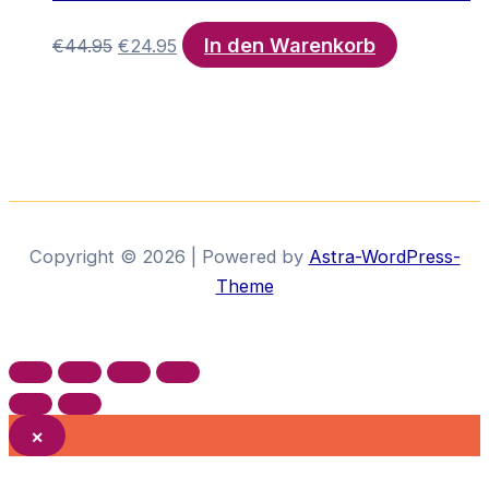
In den Warenkorb
Ursprünglicher
Aktueller
€
44.95
€
24.95
Preis
Preis
war:
ist:
€44.95
€24.95.
Copyright © 2026 | Powered by
Astra-WordPress-
Theme
×