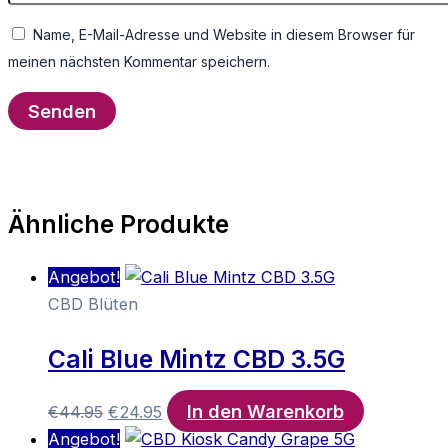
Name, E-Mail-Adresse und Website in diesem Browser für
meinen nächsten Kommentar speichern.
Ähnliche Produkte
Angebot!
CBD Blüten
Cali Blue Mintz CBD 3.5G
In den Warenkorb
Ursprünglicher
Aktueller
€
44.95
€
24.95
Preis
Preis
Angebot!