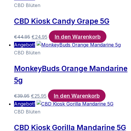
war:
ist:
CBD Blüten
€44.95
€24.95.
CBD Kiosk Candy Grape 5G
In den Warenkorb
Ursprünglicher
Aktueller
€
44.95
€
24.95
Preis
Preis
Angebot!
war:
ist:
CBD Blüten
€44.95
€24.95.
MonkeyBuds Orange Mandarine
5g
In den Warenkorb
Ursprünglicher
Aktueller
€
39.95
€
25.95
Preis
Preis
Angebot!
war:
ist:
CBD Blüten
€39.95
€25.95.
CBD Kiosk Gorilla Mandarine 5G