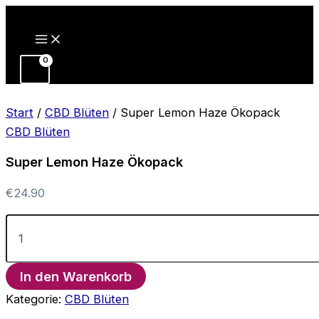
Zum
Inhalt
springen
Start
/
CBD Blüten
/ Super Lemon Haze Ökopack
CBD Blüten
Super Lemon Haze Ökopack
€
24.90
Super
Lemon
Haze
Ökopack
In den Warenkorb
Menge
Kategorie:
CBD Blüten