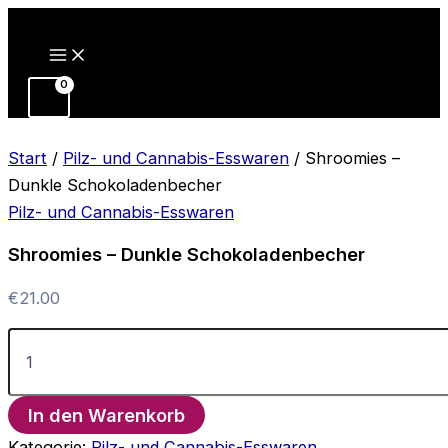
Zum
Inhalt
springen
Start
/
Pilz- und Cannabis-Esswaren
/ Shroomies –
Dunkle Schokoladenbecher
Pilz- und Cannabis-Esswaren
Shroomies – Dunkle Schokoladenbecher
€
21.00
Shroomies
–
Dunkle
Schokoladenbecher
In den Warenkorb
Menge
Kategorie:
Pilz- und Cannabis-Esswaren