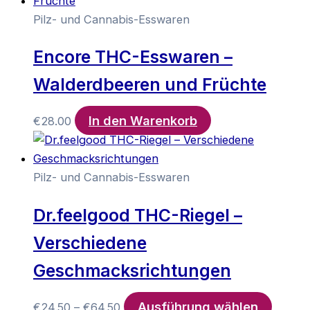
Pilz- und Cannabis-Esswaren
Encore THC-Esswaren –
Walderdbeeren und Früchte
In den Warenkorb
€
28.00
Pilz- und Cannabis-Esswaren
Dr.feelgood THC-Riegel –
Verschiedene
Geschmacksrichtungen
Ausführung wählen
Preisspanne:
Dieses
€
24.50
–
€
64.50