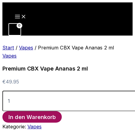
Zum
Inhalt
springen
Start
/
Vapes
/ Premium CBX Vape Ananas 2 ml
Vapes
Premium CBX Vape Ananas 2 ml
€
49.95
Premium
CBX
Vape
Ananas
In den Warenkorb
2
ml
Kategorie:
Vapes
Menge