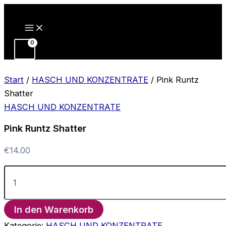
Zum
Inhalt
springen
Start
/
HASCH UND KONZENTRATE
/ Pink Runtz
Shatter
HASCH UND KONZENTRATE
Pink Runtz Shatter
€
14.00
Pink
Runtz
Shatter
Menge
In den Warenkorb
Kategorie:
HASCH UND KONZENTRATE