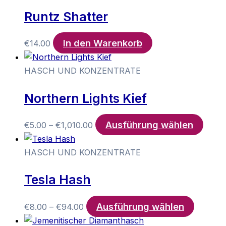
Runtz Shatter
In den Warenkorb
€
14.00
HASCH UND KONZENTRATE
Northern Lights Kief
Ausführung wählen
Preisspanne:
Diese
€
5.00
–
€
1,010.00
€5.00
Produ
bis
weist
HASCH UND KONZENTRATE
€1,010.00
mehr
Tesla Hash
Varia
auf.
Ausführung wählen
Preisspanne:
Dieses
Die
€
8.00
–
€
94.00
€8.00
Produkt
Optio