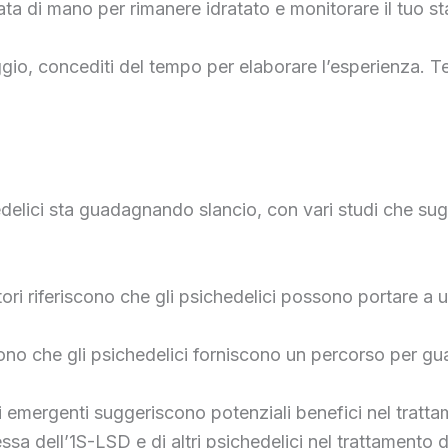
tata di mano per rimanere idratato e monitorare il tuo st
ggio, concediti del tempo per elaborare l’esperienza. Te
chedelici sta guadagnando slancio, con vari studi che 
vatori riferiscono che gli psichedelici possono portare a
rono che gli psichedelici forniscono un percorso per gu
di emergenti suggeriscono potenziali benefici nel tratt
a dell’1S-LSD e di altri psichedelici nel trattamento d