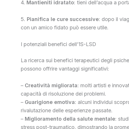
4.
Mantieniti idratato
: tieni dell’acqua a por
5.
Pianifica le cure successive
: dopo il via
con un amico fidato può essere utile.
I potenziali benefici dell’1S-LSD
La ricerca sui benefici terapeutici degli psi
possono offrire vantaggi significativi:
–
Creatività migliorata
: molti artisti e inno
capacità di risoluzione dei problemi.
–
Guarigione emotiva
: alcuni individui scop
rivalutazione delle esperienze passate.
–
Miglioramento della salute mentale
: stu
stress post-traumatico, dimostrando la promess