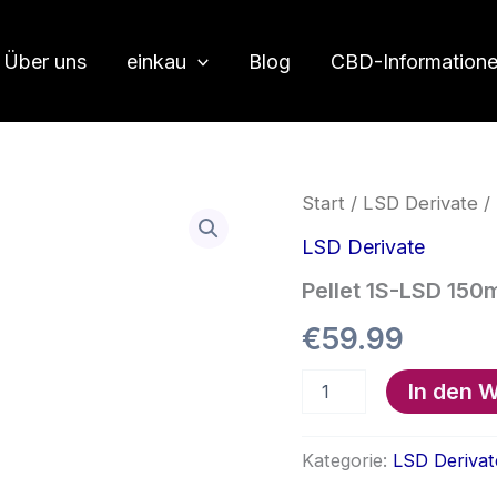
Über uns
einkau
Blog
CBD-Information
Start
/
LSD Derivate
/
LSD Derivate
Pellet 1S-LSD 150
€
59.99
Pellet
In den 
1S-
LSD
150mcg
Kategorie:
LSD Derivat
Menge