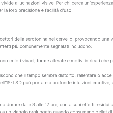
 vivide allucinazioni visive. Per chi cerca un’esperienz
la loro precisione e facilità d’uso.
cettori della serotonina nel cervello, provocando una v
effetti più comunemente segnalati includono:
vono colori vivaci, forme alterate e motivi intricati c
feriscono che il tempo sembra distorto, rallentare o acce
 dell’1S-LSD può portare a profonde intuizioni emotive, 
.
no durare dalle 8 alle 12 ore, con alcuni effetti residu
rino a un viaggio prolungato quando consumano pellet 