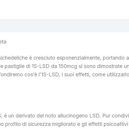
eta
e psichedeliche è cresciuto esponenzialmente, portando
, le pastiglie di 1S-LSD da 150mcg si sono dimostrate u
ofondiremo cos’è l’1S-LSD, i suoi effetti, come utilizzar
1-S, è un derivato del noto allucinogeno LSD. Pur condi
profilo di sicurezza migliorato e gli effetti psicoattiv