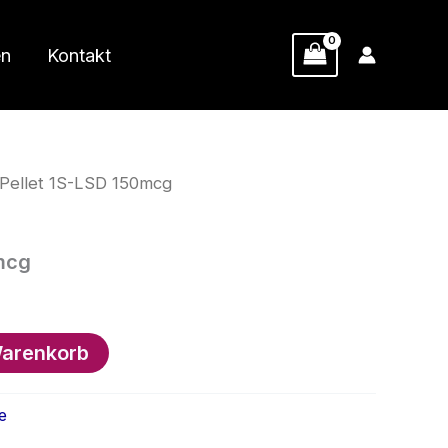
en
Kontakt
 Pellet 1S-LSD 150mcg
mcg
Warenkorb
e