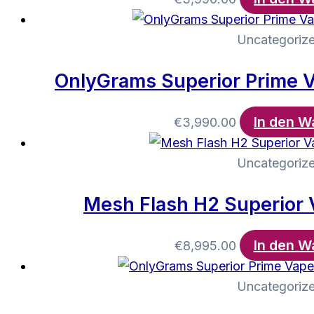
Uncategoriz
OnlyGrams Superior Prime 
In den W
€
3,990.00
Uncategoriz
Mesh Flash H2 Superior 
In den W
€
8,995.00
Uncategoriz