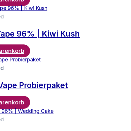
ed
Vape 96% | Kiwi Kush
arenkorb
ed
Vape Probierpaket
arenkorb
ed