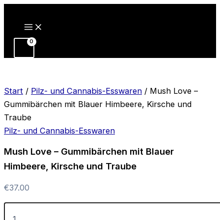
Zum
Inhalt
springen
Start
/
Pilz- und Cannabis-Esswaren
/ Mush Love –
Gummibärchen mit Blauer Himbeere, Kirsche und
Traube
Pilz- und Cannabis-Esswaren
Mush Love – Gummibärchen mit Blauer
Himbeere, Kirsche und Traube
€
37.00
Mush
Love