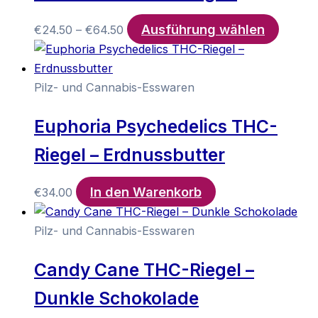
Ausführung wählen
Preisspanne:
Dieses
€
24.50
–
€
64.50
€24.50
Produk
bis
weist
€64.50
mehrer
Pilz- und Cannabis-Esswaren
Varian
Euphoria Psychedelics THC-
auf.
Die
Riegel – Erdnussbutter
Option
könne
In den Warenkorb
€
34.00
auf
der
Pilz- und Cannabis-Esswaren
Produk
gewähl
Candy Cane THC-Riegel –
werde
Dunkle Schokolade