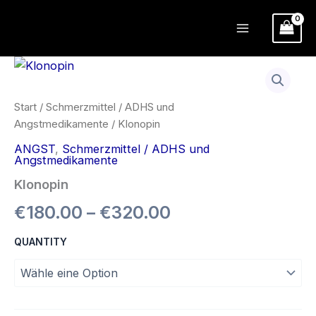
Zum
Inhalt
springen
Start
/
Schmerzmittel / ADHS und
Angstmedikamente
/ Klonopin
ANGST
,
Schmerzmittel / ADHS und
Angstmedikamente
Klonopin
Preisspanne:
€
180.00
–
€
320.00
€180.00
QUANTITY
bis
€320.00