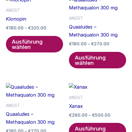
ANGST
ANGST
Klonopin
Quaaludes –
Preisspanne:
€
180.00
–
€
320.00
€180.00
Methaqualon 300 mg
Dieses
bis
Ausführung
Preisspan
€
180.00
–
€
270.00
Produkt
€320.00
wählen
€180.00
weist
Di
bis
Ausführung
mehrere
Pr
€270.00
wählen
Varianten
we
auf.
me
Die
Va
Optionen
auf
ANGST
können
Di
ANGST
Xanax
auf
Op
Quaaludes –
Preisspa
€
260.00
–
€
500.00
der
kö
€260.00
Methaqualon 300 mg
Di
Produktseite
au
bis
Ausführung
Preisspanne:
€
180.00
–
€
270.00
Pr
€500.00