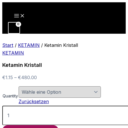
Zum
Inhalt
springen
Start
/
KETAMIN
/ Ketamin Kristall
KETAMIN
Ketamin Kristall
Preisspanne:
€
1.15
–
€
480.00
€1.15
bis
Quantity
€480.00
Zurücksetzen
Ketamin
Kristall
Menge