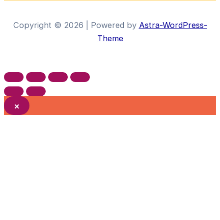
Die
Opti
Copyright © 2026 | Powered by
Astra-WordPress-
könn
Theme
auf
der
Prod
gewä
werd
×