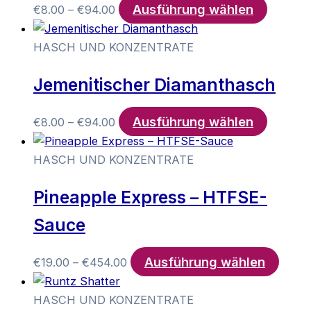
Ausführung wählen
Preisspanne:
Dieses
€
8.00
–
€
94.00
€8.00
Produkt
bis
weist
HASCH UND KONZENTRATE
€94.00
mehrer
Jemenitischer Diamanthasch
Variant
auf.
Ausführung wählen
Preisspanne:
Dieses
Die
€
8.00
–
€
94.00
€8.00
Produkt
Optione
bis
weist
können
HASCH UND KONZENTRATE
€94.00
mehrer
auf
Pineapple Express – HTFSE-
Variant
der
auf.
Produkt
Sauce
Die
gewählt
Optione
werden
Ausführung wählen
Preisspanne:
Diese
€
19.00
–
€
454.00
können
€19.00
Produ
auf
bis
weist
HASCH UND KONZENTRATE
der