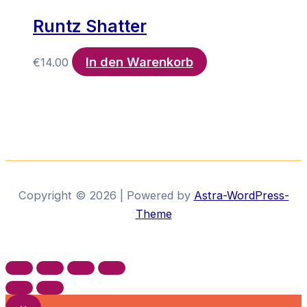
€454.00
mehre
Produkt
Runtz Shatter
Varia
gewählt
auf.
werden
In den Warenkorb
Die
€
14.00
Optio
könn
auf
der
Produ
gewäh
werd
Copyright © 2026 | Powered by
Astra-WordPress-
Theme