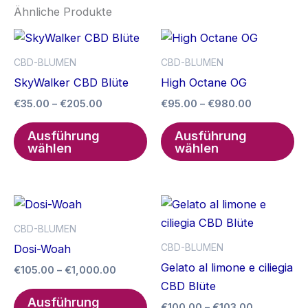
Ähnliche Produkte
CBD-BLUMEN
CBD-BLUMEN
SkyWalker CBD Blüte
High Octane OG
Preisspanne:
Preisspann
€
35.00
–
€
205.00
€
95.00
–
€
980.00
€35.00
€95.00
Dieses
Di
bis
bis
Ausführung
Ausführung
Produkt
Pr
€205.00
€980.00
wählen
wählen
weist
we
mehrere
me
Varianten
Va
auf.
auf
CBD-BLUMEN
Die
Di
CBD-BLUMEN
Dosi-Woah
Optionen
Op
Gelato al limone e ciliegia
Preisspanne:
€
105.00
–
€
1,000.00
können
kö
€105.00
CBD Blüte
Dieses
auf
au
bis
Ausführung
Preisspan
€
100.00
–
€
103.00