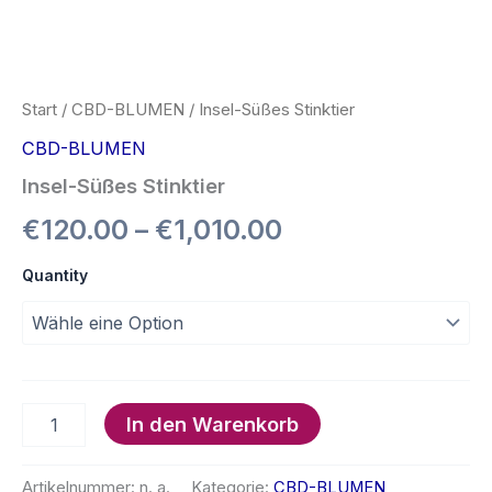
Start
/
CBD-BLUMEN
/ Insel-Süßes Stinktier
CBD-BLUMEN
Insel-Süßes Stinktier
Preisspanne:
€
120.00
–
€
1,010.00
€120.00
Quantity
bis
€1,010.00
Insel-
In den Warenkorb
Süßes
Stinktier
Menge
Artikelnummer:
n. a.
Kategorie:
CBD-BLUMEN