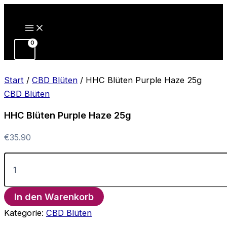
Zum
Inhalt
springen
Start
/
CBD Blüten
/ HHC Blüten Purple Haze 25g
CBD Blüten
HHC Blüten Purple Haze 25g
€
35.90
HHC
Blüten
Purple
Haze
In den Warenkorb
25g
Menge
Kategorie:
CBD Blüten