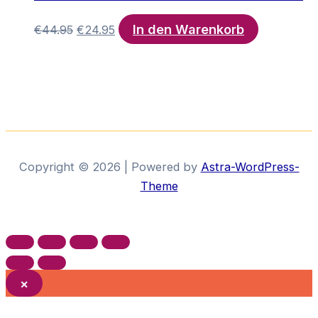
In den Warenkorb
Ursprünglicher
Aktueller
€
44.95
€
24.95
Preis
Preis
war:
ist:
€44.95
€24.95.
Copyright © 2026 | Powered by
Astra-WordPress-
Theme
×