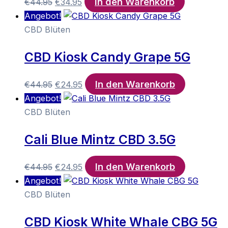
In den Warenkorb
Ursprünglicher
Aktueller
€
44.95
€
34.95
Preis
Preis
Angebot!
war:
ist:
CBD Blüten
€44.95
€34.95.
CBD Kiosk Candy Grape 5G
In den Warenkorb
Ursprünglicher
Aktueller
€
44.95
€
24.95
Preis
Preis
Angebot!
war:
ist:
CBD Blüten
€44.95
€24.95.
Cali Blue Mintz CBD 3.5G
In den Warenkorb
Ursprünglicher
Aktueller
€
44.95
€
24.95
Preis
Preis
Angebot!
war:
ist:
CBD Blüten
€44.95
€24.95.
CBD Kiosk White Whale CBG 5G