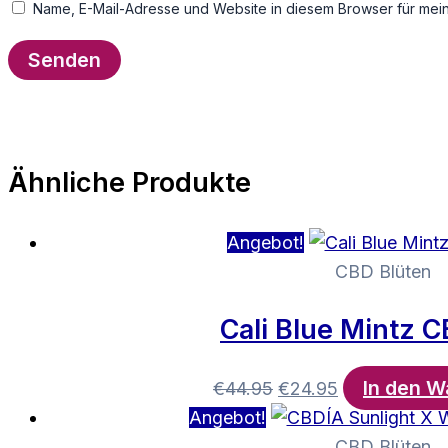
Name, E-Mail-Adresse und Website in diesem Browser für mei
Ähnliche Produkte
Angebot!
CBD Blüten
Cali Blue Mintz 
In den W
Ursprünglicher
Aktueller
€
44.95
€
24.95
Preis
Preis
Angebot!
war:
ist:
CBD Blüten