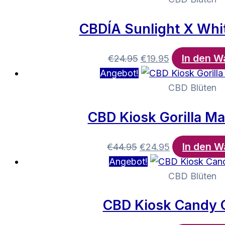
€44.95
€24.95.
CBDÍA Sunlight X Whi
In den W
Ursprünglicher
Aktueller
€
24.95
€
19.95
Preis
Preis
Angebot!
war:
ist:
CBD Blüten
€24.95
€19.95.
CBD Kiosk Gorilla M
In den W
Ursprünglicher
Aktueller
€
44.95
€
24.95
Preis
Preis
Angebot!
war:
ist:
CBD Blüten
€44.95
€24.95.
CBD Kiosk Candy 