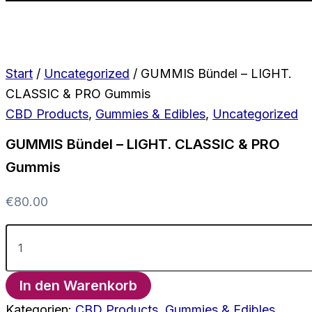
Start
/
Uncategorized
/ GUMMIS Bündel – LIGHT.
CLASSIC & PRO Gummis
CBD Products
,
Gummies & Edibles
,
Uncategorized
GUMMIS Bündel – LIGHT. CLASSIC & PRO
Gummis
€
80.00
GUMMIS
Bündel
-
LIGHT.
In den Warenkorb
CLASSIC
&
Kategorien:
CBD Products
,
Gummies & Edibles
,