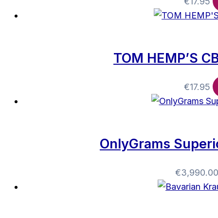
€
17.95
TOM HEMP’S CB
€
17.95
OnlyGrams Superio
€
3,990.0