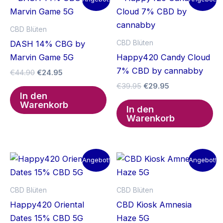
CBD Blüten
CBD Blüten
DASH 14% CBG by
Marvin Game 5G
Happy420 Candy Cloud
7% CBD by cannabby
Ursprünglicher
Aktueller
€
44.90
€
24.95
Preis
Preis
Ursprünglicher
Aktueller
€
39.95
€
29.95
war:
ist:
In den
Preis
Preis
€44.90
€24.95.
Warenkorb
war:
ist:
In den
€39.95
€29.95.
Warenkorb
Angebot!
Angebot!
CBD Blüten
CBD Blüten
Happy420 Oriental
CBD Kiosk Amnesia
Dates 15% CBD 5G
Haze 5G