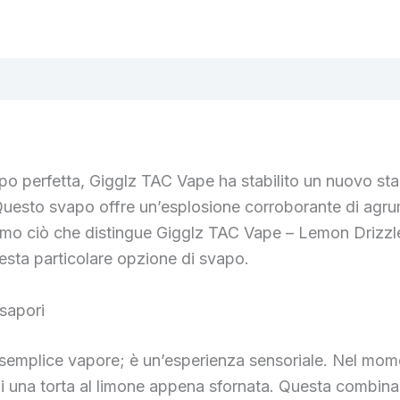
Menge
apo perfetta, Gigglz TAC Vape ha stabilito un nuovo sta
Questo svapo offre un’esplosione corroborante di agrumi
eremo ciò che distingue Gigglz TAC Vape – Lemon Drizz
uesta particolare opzione di svapo.
 sapori
emplice vapore; è un’esperienza sensoriale. Nel moment
di una torta al limone appena sfornata. Questa combinaz