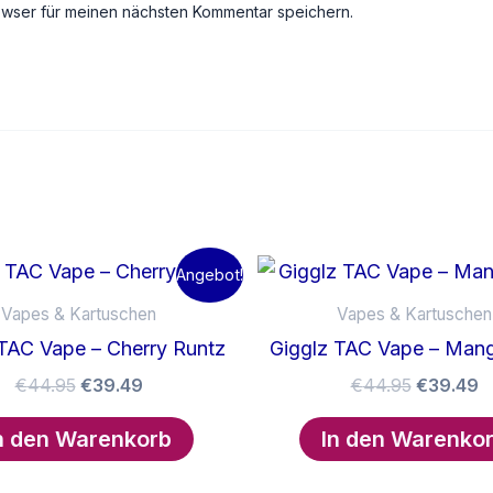
owser für meinen nächsten Kommentar speichern.
Angebot!
Vapes & Kartuschen
Vapes & Kartuschen
 TAC Vape – Cherry Runtz
Gigglz TAC Vape – Man
Ursprünglicher
Aktueller
Ursprüng
A
€
44.95
€
39.49
€
44.95
€
39.49
Preis
Preis
Preis
P
war:
ist:
war:
is
n den Warenkorb
In den Warenko
€44.95
€39.49.
€44.95
€