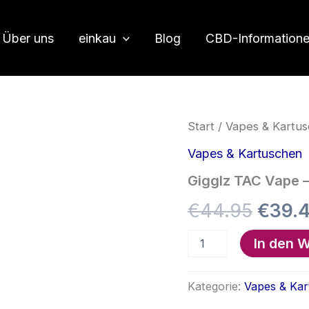
Über uns
einkau
Blog
CBD-Information
Start
/
Vapes & Kartu
Vapes & Kartuschen
Gigglz TAC Vape –
Urspr
€
44.95
€
39.
Preis
Gigglz
In den 
TAC
Vape
war:
–
Kategorie:
Vapes & Ka
Lemon
€44.
Drizzle