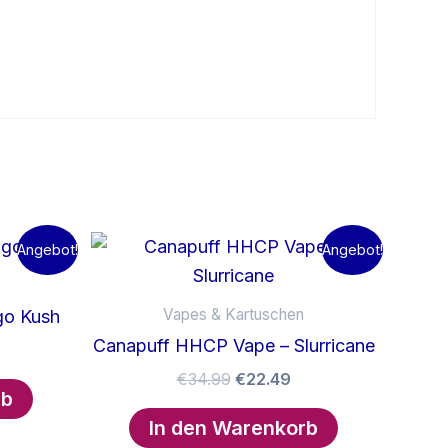
Angebot!
Angebot!
Vapes & Kartuschen
go Kush
Canapuff HHCP Vape – Slurricane
licher
ktueller
reis
Ursprünglicher
Aktueller
€
34.99
€
22.49
t:
rb
Preis
Preis
39.49.
war:
ist:
In den Warenkorb
€34.99
€22.49.