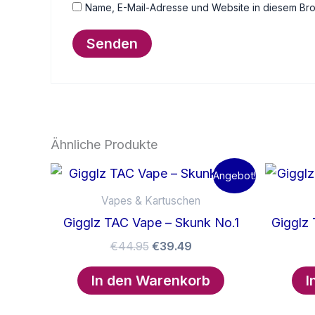
Name, E-Mail-Adresse und Website in diesem Br
Ähnliche Produkte
Angebot!
Vapes & Kartuschen
Gigglz TAC Vape – Skunk No.1
Gigglz
Ursprünglicher
Aktueller
€
44.95
€
39.49
Preis
Preis
war:
ist:
In den Warenkorb
I
€44.95
€39.49.