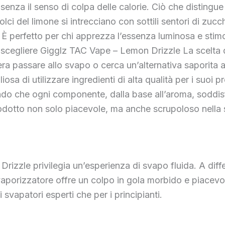
enza il senso di colpa delle calorie. Ciò che distingue 
dolci del limone si intrecciano con sottili sentori di zu
 perfetto per chi apprezza l’essenza luminosa e stim
i scegliere Gigglz TAC Vape – Lemon Drizzle La scelta
ra passare allo svapo o cerca un’alternativa saporita al
liosa di utilizzare ingredienti di alta qualità per i suo
ndo che ogni componente, dalla base all’aroma, soddisfi
rodotto non solo piacevole, ma anche scrupoloso nella
izzle privilegia un’esperienza di svapo fluida. A diff
vaporizzatore offre un colpo in gola morbido e piacevol
 svapatori esperti che per i principianti.