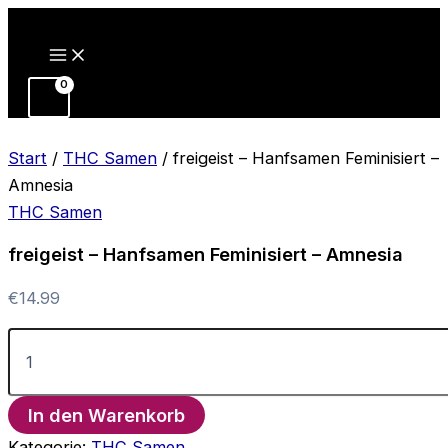
Zum
Inhalt
springen
Start
/
THC Samen
/ freigeist – Hanfsamen Feminisiert –
Amnesia
THC Samen
freigeist – Hanfsamen Feminisiert – Amnesia
€
14.99
freigeist
-
Hanfsamen
Feminisiert
In den Warenkorb
-
Amnesia
Kategorie:
THC Samen