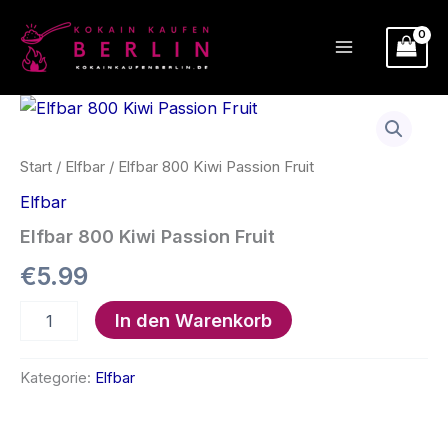
Zum
Inhalt
springen
Start
/
Elfbar
/ Elfbar 800 Kiwi Passion Fruit
Elfbar
Elfbar 800 Kiwi Passion Fruit
€
5.99
Elfbar
In den Warenkorb
800
Kiwi
Passion
Kategorie:
Elfbar
Fruit
Menge