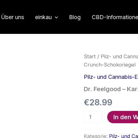
Über uns
einkau
Blog
CBD-Information
Start
/
Pilz- und Cann
Crunch-Schokoriegel
Pilz- und Cannabis-
Dr. Feelgood – K
€
28.99
Dr.
In den 
Feelgood
–
Karamell-
Kategorie:
Pilz- und C