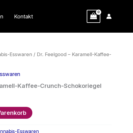
en
Kontakt
abis-Esswaren
/ Dr. Feelgood – Karamell-Kaffee-
Esswaren
aramell-Kaffee-Crunch-Schokoriegel
Warenkorb
annabis-Esswaren