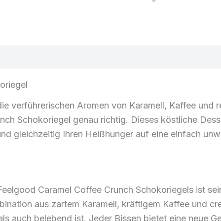
Kaffee-
Crunch-
Schokoriegel
Menge
oriegel
ie verführerischen Aromen von Karamell, Kaffee und r
h Schokoriegel genau richtig. Dieses köstliche Dessert 
nd gleichzeitig Ihren Heißhunger auf eine einfach unwid
Feelgood Caramel Coffee Crunch Schokoriegels ist se
ation aus zartem Karamell, kräftigem Kaffee und cre
ls auch belebend ist. Jeder Bissen bietet eine neue 