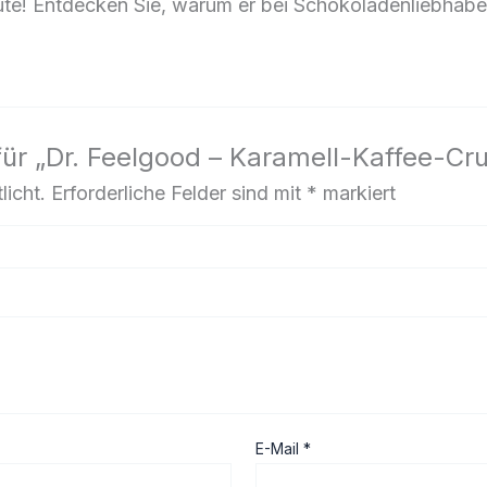
ute! Entdecken Sie, warum er bei Schokoladenliebhaber
für „Dr. Feelgood – Karamell-Kaffee-C
licht.
Erforderliche Felder sind mit
*
markiert
E-Mail
*