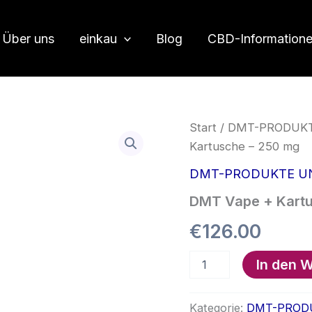
Über uns
einkau
Blog
CBD-Information
Start
/
DMT-PRODUKT
Kartusche – 250 mg
DMT-PRODUKTE U
DMT Vape + Kartu
€
126.00
DMT
In den 
Vape
+
Kartusche
Kategorie:
DMT-PROD