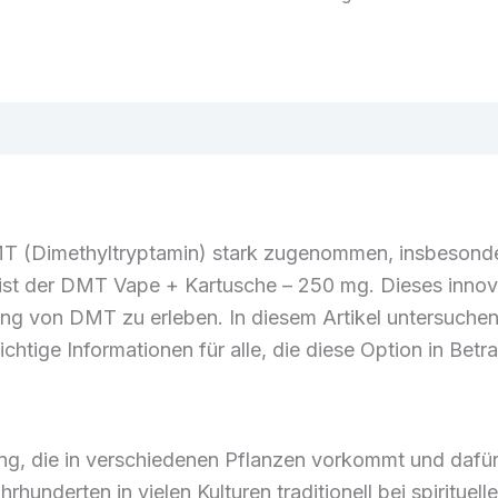
–
250
mg
Menge
DMT (Dimethyltryptamin) stark zugenommen, insbesonde
 ist der DMT Vape + Kartusche – 250 mg. Dieses innov
rkung von DMT zu erleben. In diesem Artikel untersuch
htige Informationen für alle, die diese Option in Betr
g, die in verschiedenen Pflanzen vorkommt und dafür b
hrhunderten in vielen Kulturen traditionell bei spiritu