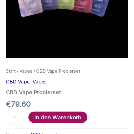
Start
/
Vapes
/ CBD Vape Probierset
CBD Vape
,
Vapes
CBD Vape Probierset
€
79.60
CBD
In den Warenkorb
Vape
Probierset
Menge