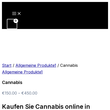
Zum
Inhalt
springen
Start
/
Allgemeine Produkte1
/ Cannabis
Allgemeine Produkte1
Cannabis
Preisspanne:
€
150.00
–
€
450.00
€150.00
Kaufen Sie Cannabis online in
bis