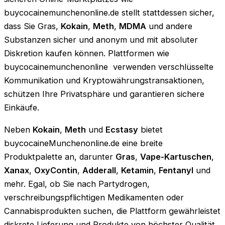
buycocainemunchenonline.de
stellt stattdessen sicher,
dass Sie Gras,
Kokain
,
Meth
,
MDMA
und andere
Substanzen sicher und anonym und mit absoluter
Diskretion kaufen können. Plattformen wie
buycocainemunchenonline verwenden verschlüsselte
Kommunikation und Kryptowährungstransaktionen,
schützen Ihre Privatsphäre und garantieren sichere
Einkäufe.
Neben
Kokain
,
Meth
und
Ecstasy
bietet
buycocaineMunchenonline.de eine breite
Produktpalette an, darunter
Gras
,
Vape-Kartuschen
,
Xanax
,
OxyContin
,
Adderall
,
Ketamin
,
Fentanyl
und
mehr. Egal, ob Sie nach Partydrogen,
verschreibungspflichtigen Medikamenten oder
Cannabisprodukten suchen, die Plattform gewährleistet
diskrete Lieferung und Produkte von höchster Qualität.