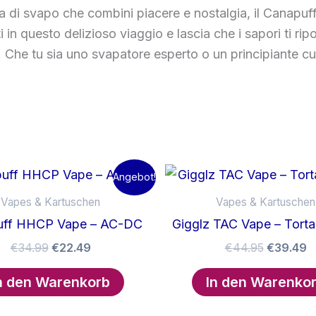
za di svapo che combini piacere e nostalgia, il Canapu
in questo delizioso viaggio e lascia che i sapori ti ripo
. Che tu sia uno svapatore esperto o un principiante c
Angebot!
Vapes & Kartuschen
Vapes & Kartuschen
uff HHCP Vape – AC-DC
Gigglz TAC Vape – Torta
Ursprünglicher
Aktueller
Ursprüng
A
€
34.99
€
22.49
€
44.95
€
39.49
Preis
Preis
Preis
P
war:
ist:
war:
is
n den Warenkorb
In den Warenko
€34.99
€22.49.
€44.95
€