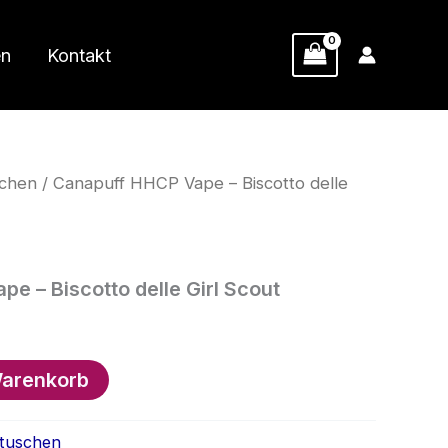
en
Kontakt
schen
/ Canapuff HHCP Vape – Biscotto delle
e – Biscotto delle Girl Scout
Warenkorb
rtuschen