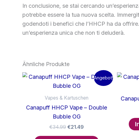
In conclusione, se stai cercando un’esperien
potrebbe essere la tua nuova scelta. Immergiti 
godendoti i benefici che l’HHCP ha da offrire
un’esperienza unica che non ti deluderà.
Ähnliche Produkte
Angebot!
Vapes & Kartuschen
Canap
Canapuff HHCP Vape – Double
Bubble OG
I
Ursprünglicher
Aktueller
€
34.99
€
21.49
Preis
Preis