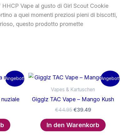
ff HHCP Vape al gusto di Girl Scout Cookie
rtino a quei momenti preziosi pieni di biscotti,
urioso, questo prodotto promette
Angebot!
Angebot!
Vapes & Kartuschen
 nuziale
Gigglz TAC Vape – Mango Kush
licher
ktueller
Ursprünglicher
Aktueller
€
44.95
€
39.49
reis
Preis
Preis
t:
war:
ist:
rb
In den Warenkorb
39.49.
€44.95
€39.49.