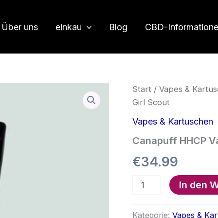
Über uns
einkau
Blog
CBD-Information
Start
/
Vapes & Kartu
Girl Scout
Vapes & Kartuschen
Canapuff HHCP Vap
€
34.99
Canapuff
In den 
HHCP
Vape
–
Kategorie:
Vapes & Ka