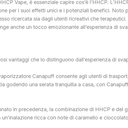
HHCP Vape, è essenziale capire cos’è l’HHCP. L’HHCP
ne per i suoi effetti unici e i potenziali benefici. Noto
so ricercata sia dagli utenti ricreativi che terapeuti
giunge anche un tocco emozionante all’esperienza di sv
si vantaggi che lo distinguono dall’esperienza di svap
l vaporizzatore Canapuff consente agli utenti di traspo
 stia godendo una serata tranquilla a casa, con Canapuf
nato in precedenza, la combinazione di HHCP e del gu
n’inalazione ricca con note di caramello e cioccolato,