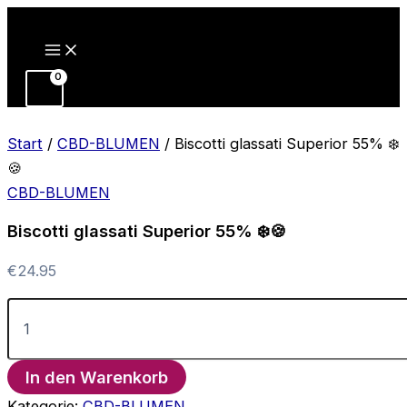
Zum
Inhalt
springen
Start
/
CBD-BLUMEN
/ Biscotti glassati Superior 55% ❄️
🍪
CBD-BLUMEN
Biscotti glassati Superior 55% ❄️🍪
€
24.95
Biscotti
glassati
Superior
55%
In den Warenkorb
❄️
🍪
Kategorie:
CBD-BLUMEN