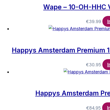
Wape – 10-OH-HHC V
I
€
39.99
Happys Amsterdam Premium 1m
I
€
30.95
Happys Amsterdam Pre
I
€
84.95