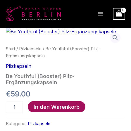
Zum
Inhalt
springen
Start
/
Pilzkapseln
/ Be Youthful (Booster) Pilz-
Ergänzungskapseln
Pilzkapseln
Be Youthful (Booster) Pilz-
Ergänzungskapseln
€
59.00
Be
In den Warenkorb
Youthful
(Booster)
Pilz-
Kategorie:
Pilzkapseln
Ergänzungskapseln