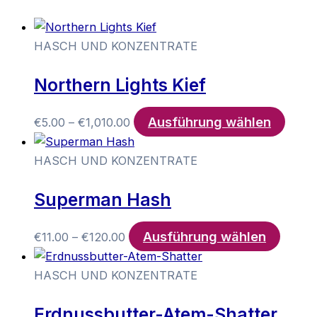
HASCH UND KONZENTRATE
Northern Lights Kief
Ausführung wählen
Preisspanne:
Diese
€
5.00
–
€
1,010.00
€5.00
Produ
bis
weist
HASCH UND KONZENTRATE
€1,010.00
mehr
Superman Hash
Varia
auf.
Ausführung wählen
Preisspanne:
Dieses
Die
€
11.00
–
€
120.00
€11.00
Produ
Optio
bis
weist
könn
HASCH UND KONZENTRATE
€120.00
mehre
auf
Erdnussbutter-Atem-Shatter
Varian
der