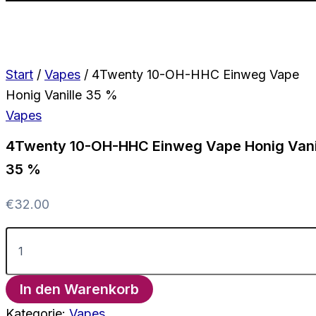
Start
/
Vapes
/ 4Twenty 10-OH-HHC Einweg Vape
Honig Vanille 35 %
Vapes
4Twenty 10-OH-HHC Einweg Vape Honig Vani
35 %
€
32.00
4Twenty
10-
OH-
HHC
In den Warenkorb
Einweg
Vape
Kategorie:
Vapes