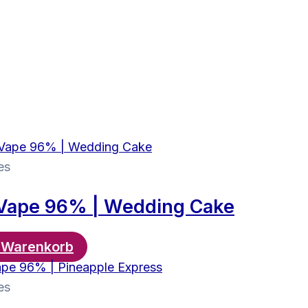
es
 Vape 96% | Wedding Cake
n Warenkorb
es