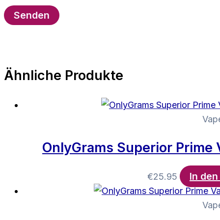
Ähnliche Produkte
Vap
OnlyGrams Superior Prime
In de
€
25.95
Vap