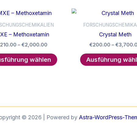
SCHUNGSCHEMIKALIEN
FORSCHUNGSCHEMIKA
XE – Methoxetamin
Crystal Meth
Preisspanne:
210.00
–
€
2,000.00
€
200.00
–
€
3,700.
€210.00
Dieses
bis
sführung wählen
Ausführung wäh
Produkt
€2,000.00
weist
mehrere
Varianten
auf.
Die
Optionen
opyright © 2026 | Powered by
Astra-WordPress-The
können
auf