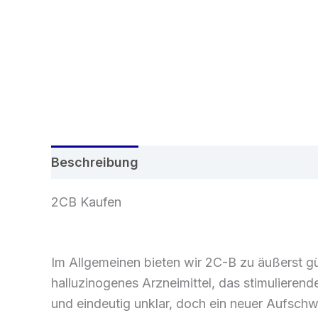
Beschreibung
Zusätzliche Informatione
2CB Kaufen
Im Allgemeinen
bieten
wir 2C-B zu
äußerst
g
halluzinogenes
Arzneimittel,
das
stimulierend
und
eindeutig
unklar,
doch
ein neuer Aufschw