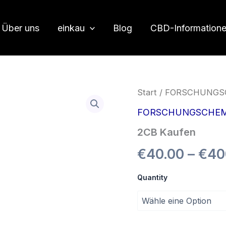
Über uns
einkau
Blog
CBD-Information
Start
/
FORSCHUNGS
FORSCHUNGSCHEM
2CB Kaufen
€
40.00
–
€
40
Quantity