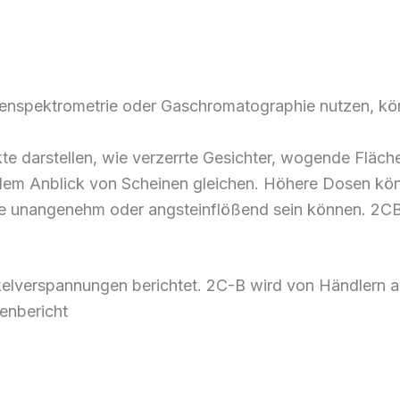
enspektrometrie oder Gaschromatographie
nutzen, k
te darstellen,
wie
verzerrte Gesichter, wogende Fläche
 dem
Anblick
von
Scheinen gleichen
.
Höhere
Dosen kö
e unangenehm oder
angsteinflößend
sein können. 2C
elverspannungen
berichtet.
2C-B wird von
Händlern 
enbericht