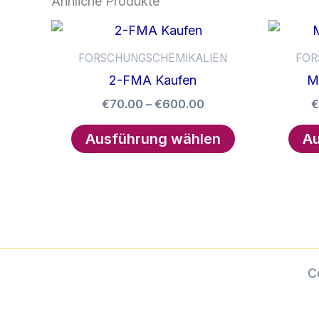
Ähnliche Produkte
FORSCHUNGSCHEMIKALIEN
FOR
2-FMA Kaufen
M
Preisspanne:
€
70.00
–
€
600.00
€
€70.00
Dieses
bis
Ausführung wählen
Au
Produkt
€600.00
weist
mehrere
Varianten
auf.
Die
Optionen
C
können
auf