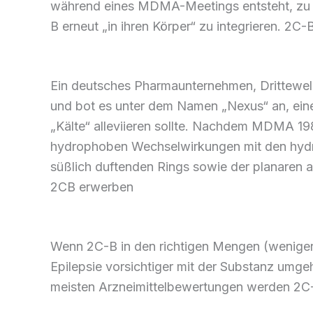
während eines
MDMA-Meetings entsteht,
z
B
erneut
„in ihren Körper“ zu
integrieren
. 2C-
Ein deutsches Pharmaunternehmen, Drittewel
und
bot
es
unter dem Namen
„Nexus“
an,
ein
„Kälte“
alleviieren
sollte.
Nachdem
MDMA 198
hydrophoben Wechselwirkungen mit den hy
süßlich duftenden Rings
sowie
der planaren
a
2CB
erwerben
Wenn 2C-B in den
richtigen Mengen
(weniger
Epilepsie
vorsichtiger
mit der Substanz
umgeh
meisten
Arzneimittelbewertungen
werden 2C-