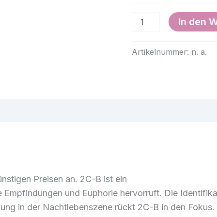
2CB
In den 
Kaufen
Menge
Artikelnummer:
n. a.
n
Rezensionen (0)
ünstigen
Preisen
an
.
2C-B ist ein
e
Empfindungen
und
Euphorie
hervorruft
.
Die Identifik
ung in der
Nachtlebenszene
rückt
2C-
B in
den Fokus
.