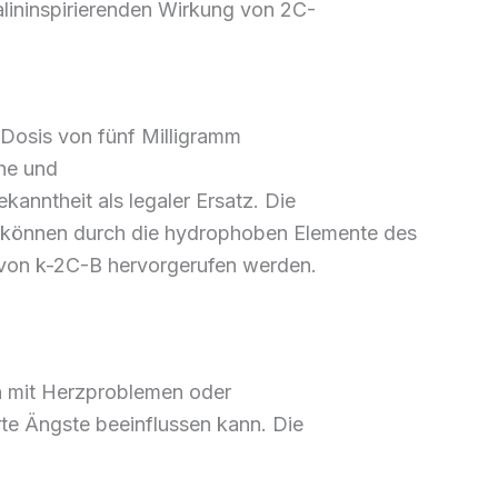
ininspirierenden
Wirkung von 2C-
Dosis
von fünf Milligramm
he und
ekanntheit
als legaler Ersatz
.
Die
 können durch die hydrophoben
Elemente
des
von k-2C-B
hervorgerufen
werden.
n
mit Herzproblemen oder
rte Ängste
beeinflussen kann. Die