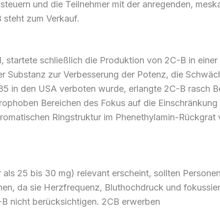
u
steuern
und die
Teilnehmer
mit der
anregenden, meskal
B
steht
zum Verkauf
.
l,
startete
schließlich die
Produktion
von 2C-B in einer
er
Substanz
zur
Verbesserung
der Potenz, die Schwäc
5 in den
USA
verboten wurde,
erlangte
2C-B
rasch B
drophoben
Bereichen
des Fokus auf die Einschränkung
romatischen
Ringstruktur
im Phenethylamin-Rückgrat
 als 25 bis
30
mg)
relevant
erscheint, sollten
Persone
en, da
sie
Herzfrequenz,
Bluthochdruck und
fokussie
B nicht
berücksichtigen
. 2CB
erwerben