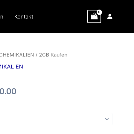
en
Kontakt
CHEMIKALIEN
/ 2CB Kaufen
IKALIEN
Preisspanne:
0.00
€40.00
bis
€400.00