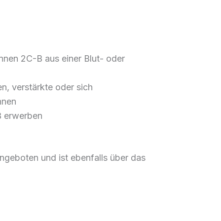
önnen
2C-B
aus
einer Blut- oder
n, verstärkte
oder sich
nnen
B
erwerben
angeboten
und
ist ebenfalls
über das