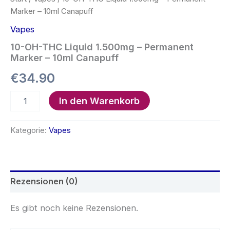
Marker – 10ml Canapuff
Vapes
10-OH-THC Liquid 1.500mg – Permanent
Marker – 10ml Canapuff
€
34.90
10-
In den Warenkorb
OH-
THC
Liquid
Kategorie:
Vapes
1.500mg
-
Permanent
Marker
-
Rezensionen (0)
10ml
Canapuff
Es gibt noch keine Rezensionen.
Menge