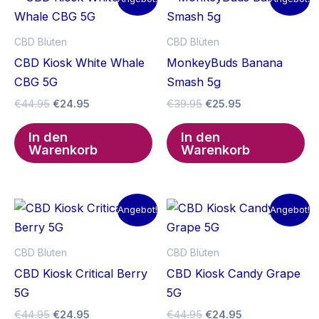
CBD Blüten
CBD Blüten
CBD Kiosk White Whale
MonkeyBuds Banana
CBG 5G
Smash 5g
Ursprünglicher
Aktueller
Ursprünglicher
Aktueller
€
44.95
€
24.95
€
39.95
€
25.95
Preis
Preis
Preis
Preis
war:
ist:
war:
ist:
In den
In den
€44.95
€24.95.
€39.95
€25.95.
Warenkorb
Warenkorb
Angebot!
Angebot!
CBD Blüten
CBD Blüten
CBD Kiosk Critical Berry
CBD Kiosk Candy Grape
5G
5G
Ursprünglicher
Aktueller
Ursprünglicher
Aktueller
€
44.95
€
24.95
€
44.95
€
24.95