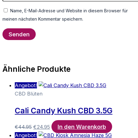
Name, E-Mail-Adresse und Website in diesem Browser für
meinen nächsten Kommentar speichern.
Ähnliche Produkte
Angebot!
CBD Blüten
Cali Candy Kush CBD 3.5G
In den Warenkorb
Ursprünglicher
Aktueller
€
44.95
€
24.95
Preis
Preis
Angebot!