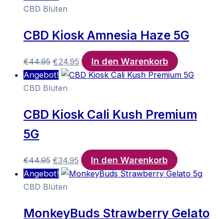
war:
ist:
CBD Blüten
€44.95
€24.95.
CBD Kiosk Amnesia Haze 5G
In den Warenkorb
Ursprünglicher
Aktueller
€
44.95
€
24.95
Preis
Preis
Angebot!
war:
ist:
CBD Blüten
€44.95
€24.95.
CBD Kiosk Cali Kush Premium
5G
In den Warenkorb
Ursprünglicher
Aktueller
€
44.95
€
34.95
Preis
Preis
Angebot!
war:
ist:
CBD Blüten
€44.95
€34.95.
MonkeyBuds Strawberry Gelato