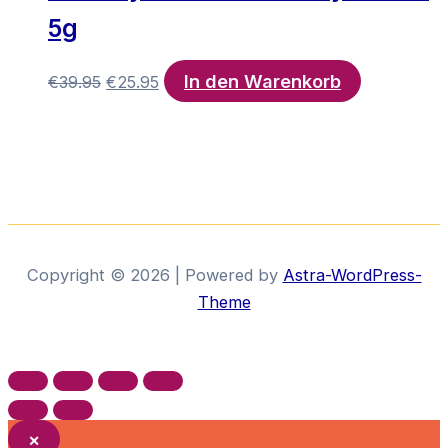
5g
In den Warenkorb
Ursprünglicher
Aktueller
€
39.95
€
25.95
Preis
Preis
war:
ist:
€39.95
€25.95.
Copyright © 2026 | Powered by
Astra-WordPress-
Theme
×