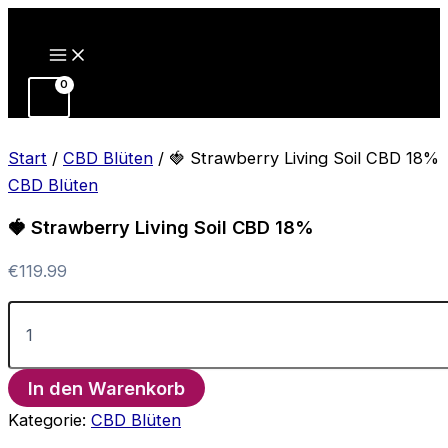
Zum
Inhalt
springen
Start
/
CBD Blüten
/ 🍓 Strawberry Living Soil CBD 18%
CBD Blüten
🍓 Strawberry Living Soil CBD 18%
€
119.99
🍓
Strawberry
Living
Soil
In den Warenkorb
CBD
18%
Kategorie:
CBD Blüten
Menge