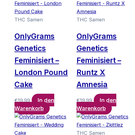
THC Samen
THC Samen
OnlyGrams
OnlyGrams
Genetics
Genetics
Feminisiert –
Feminisiert –
London Pound
Runtz X
Cake
Amnesia
In den
In den
€
19.99
€
19.99
Warenkorb
Warenkorb
THC Samen