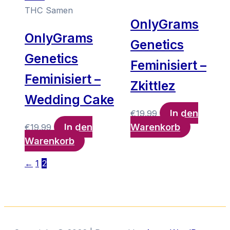
THC Samen
OnlyGrams
OnlyGrams
Genetics
Genetics
Feminisiert –
Feminisiert –
Zkittlez
Wedding Cake
In den
€
19.99
In den
Warenkorb
€
19.99
Warenkorb
←
1
2