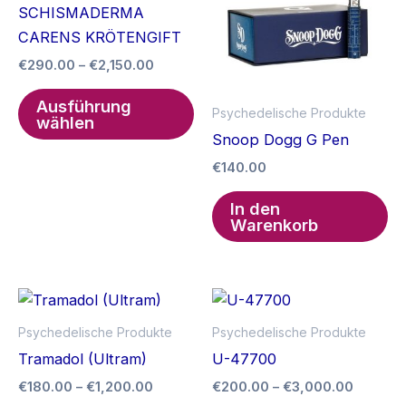
können
SCHISMADERMA
kö
auf
CARENS KRÖTENGIFT
au
der
Preisspanne:
€
290.00
–
€
2,150.00
de
Produktseite
€290.00
Dieses
Pr
bis
gewählt
Ausführung
Psychedelische Produkte
Produkt
€2,150.00
ge
wählen
werden
Snoop Dogg G Pen
weist
we
mehrere
€
140.00
Varianten
In den
auf.
Warenkorb
Die
Optionen
können
auf
Psychedelische Produkte
Psychedelische Produkte
der
Tramadol (Ultram)
U-47700
Produktseite
gewählt
Preisspanne:
Preissp
€
180.00
–
€
1,200.00
€
200.00
–
€
3,000.00
€180.00
€200.0