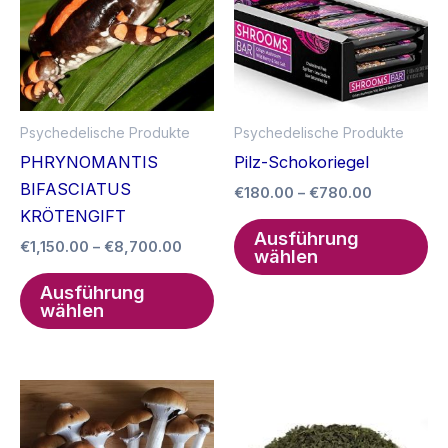
Psychedelische Produkte
Psychedelische Produkte
PHRYNOMANTIS
Pilz-Schokoriegel
BIFASCIATUS
Preisspan
€
180.00
–
€
780.00
€180.00
KRÖTENGIFT
Di
bis
Ausführung
Preisspanne:
€
1,150.00
–
€
8,700.00
Pr
€780.00
wählen
€1,150.00
Dieses
we
bis
Ausführung
Produkt
me
€8,700.00
wählen
weist
Va
mehrere
auf
Varianten
Di
auf.
Op
Die
kö