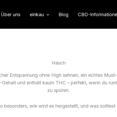
Über uns
einkau
Blog
CBD-Information
Hasch
rlicher Entspannung ohne High sehnen, ein echtes Mus
ehalt und enthält kaum THC – perfekt, wenn du runt
zu spüren.
esonders, wie wird es hergestellt, und was solltest 