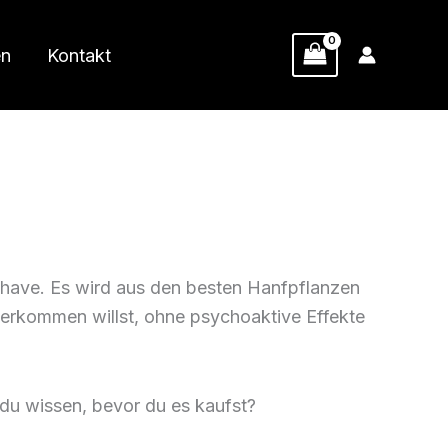
en
Kontakt
t-have. Es wird aus den besten Hanfpflanzen
erkommen willst, ohne psychoaktive Effekte
du wissen, bevor du es kaufst?