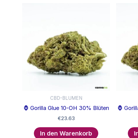
mehrere
Varianten
auf.
Die
Optionen
können
auf
der
Produktseite
gewählt
werden
CBD-BLUMEN
🦍 Gorilla Glue 10-OH 30% Blüten
🦍 Gori
€
23.63
In den Warenkorb
I