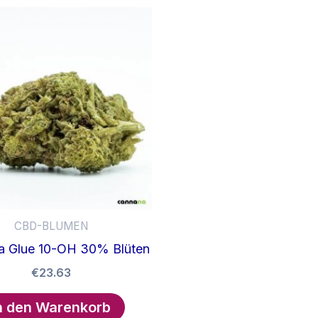
mehrere
Varianten
auf.
Die
Optionen
können
auf
der
Produktseite
gewählt
werden
CBD-BLUMEN
lla Glue 10-OH 30% Blüten
€
23.63
n den Warenkorb