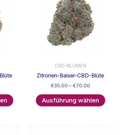
CBD-BLUMEN
Blüte
Zitronen-Baiser-CBD-Blüte
Preisspanne:
Preisspanne:
€
35.00
–
€
70.00
€35.00
€35.00
Dieses
Dieses
bis
bis
len
Ausführung wählen
Produkt
Produkt
€70.00
€70.00
weist
weist
mehrere
mehrere
Varianten
Varianten