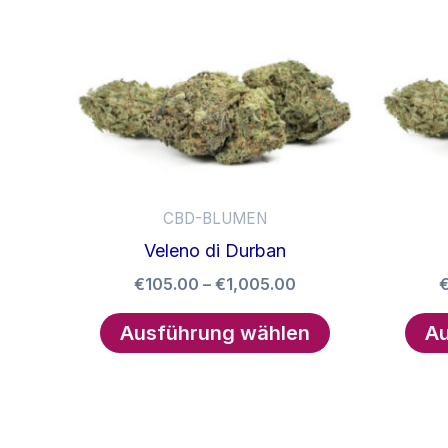
CBD-BLUMEN
Veleno di Durban
Preisspanne:
€
105.00
–
€
1,005.00
€105.00
Dieses
bis
Ausführung wählen
Au
Produkt
€1,005.00
weist
mehrere
Varianten