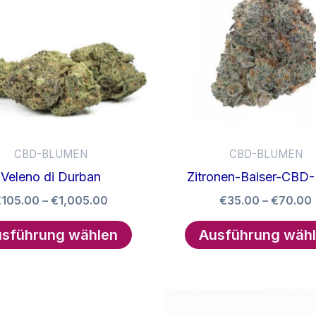
CBD-BLUMEN
CBD-BLUMEN
Veleno di Durban
Zitronen-Baiser-CBD-
Preisspanne:
€
105.00
–
€
1,005.00
€
35.00
–
€
70.00
€105.00
Dieses
bis
sführung wählen
Ausführung wäh
Produkt
€1,005.00
weist
mehrere
Varianten