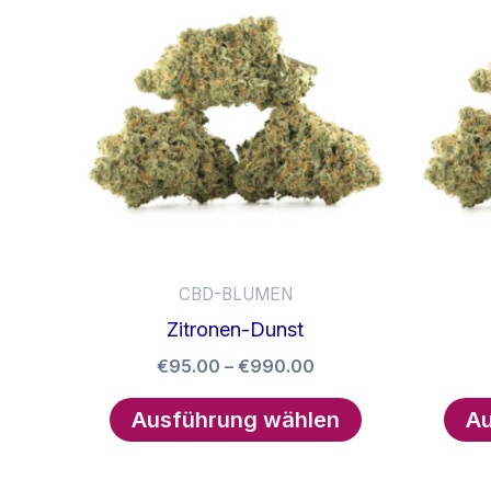
auf.
Die
Optionen
können
auf
der
Produktseite
gewählt
werden
CBD-BLUMEN
Zitronen-Dunst
Preisspanne:
€
95.00
–
€
990.00
€95.00
Dieses
bis
Ausführung wählen
Au
Produkt
€990.00
weist