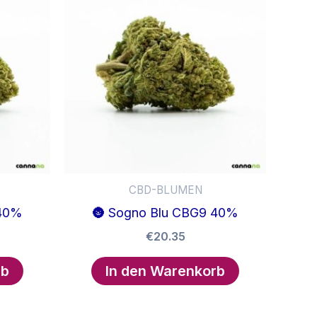
auf.
auf.
Die
Die
Optionen
Optionen
können
können
auf
auf
der
der
Produktseite
Produktseit
gewählt
gewählt
werden
werden
CBD-BLUMEN
 40%
🌚 Sogno Blu CBG9 40%
€
20.35
rb
In den Warenkorb