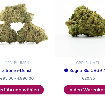
auf.
Die
Optionen
können
auf
der
Produktseite
gewählt
werden
CBD-BLUMEN
CBD-BLUMEN
Zitronen-Dunst
🌚 Sogno Blu CBG9
Preisspanne:
€
95.00
–
€
990.00
€
20.35
€95.00
Dieses
bis
sführung wählen
In den Warenko
Produkt
€990.00
weist