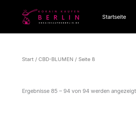
Zum
Inhalt
Startseite
springen
Start
/
CBD-BLUMEN
/ Seite 8
Ergebnisse 85 – 94 von 94 werden angezeigt